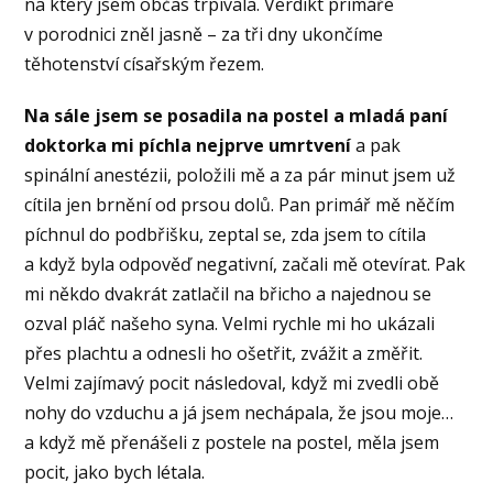
na který jsem občas trpívala. Verdikt primáře
v porodnici zněl jasně – za tři dny ukončíme
těhotenství císařským řezem.
Na sále jsem se posadila na postel a mladá paní
doktorka mi píchla nejprve umrtvení
a pak
spinální anestézii, položili mě a za pár minut jsem už
cítila jen brnění od prsou dolů. Pan primář mě něčím
píchnul do podbřišku, zeptal se, zda jsem to cítila
a když byla odpověď negativní, začali mě otevírat. Pak
mi někdo dvakrát zatlačil na břicho a najednou se
ozval pláč našeho syna. Velmi rychle mi ho ukázali
přes plachtu a odnesli ho ošetřit, zvážit a změřit.
Velmi zajímavý pocit následoval, když mi zvedli obě
nohy do vzduchu a já jsem nechápala, že jsou moje…
a když mě přenášeli z postele na postel, měla jsem
pocit, jako bych létala.