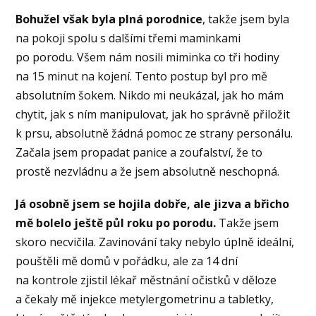
Bohužel však byla plná porodnice
, takže jsem byla
na pokoji spolu s dalšími třemi maminkami
po porodu. Všem nám nosili miminka co tři hodiny
na 15 minut na kojení. Tento postup byl pro mě
absolutním šokem. Nikdo mi neukázal, jak ho mám
chytit, jak s ním manipulovat, jak ho správně přiložit
k prsu, absolutně žádná pomoc ze strany personálu.
Začala jsem propadat panice a zoufalství, že to
prostě nezvládnu a že jsem absolutně neschopná.
Já osobně jsem se hojila dobře, ale jizva a břicho
mě bolelo ještě půl roku po porodu.
Takže jsem
skoro necvičila. Zavinování taky nebylo úplně ideální,
pouštěli mě domů v pořádku, ale za 14 dní
na kontrole zjistil lékař městnání očistků v děloze
a čekaly mě injekce metylergometrinu a tabletky,