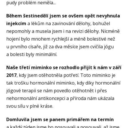
pudy problém neměla...
Během šestinedělí jsem se ovšem opět nevyhnula
injekcím
a lékům na zavinování dělohy, bohužel
nepomohly a musela jsem i na revizi dělohy. Nicméně
hojení bylo mnohem rychlejší a méně bolestivé než
u prvního císaře, již za dva měsíce jsem cvičila jógu
a bolesti byly minimální.
Naše třetí miminko se rozhodlo přijít k nám v září
2017
, kdy jsem otěhotněla potřetí. Toto miminko je
tak trošku hormonální miminko, kdy díky hormonální
jógové terapii se nám povedlo otěhotnět i přes
nehormonální antikoncepci a příroda nám ukázala
svou sílu v plné kráse.
Domluvila jsem se panem primářem na termín
a každý týden jsme ho posouvali a posouvali, až jsme