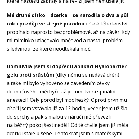
které naštěstí zabraly a na revizi jsem nemusela jít.
Mé druhé dítko – dcerka – se narodila o dva a půl
roku později ve stejné porodnici.
Celé těhotenství
probíhalo naprosto bezproblémově, až na závěr, kdy
mi miminko utlačovalo močovod a nastal problém
s ledvinou, ze které neodtékala moč.
Domluvila jsem si dopředu aplikaci Hyalobarrier
gelu proti srůstům
(díky němu se nedává drén)
a také mi bylo vyhověno se zavedením cévky
do močového měchýře až po umrtvení spinální
anestezií. Celý porod byl moc hezký. Oproti prvnímu
císaři jsem vstávala již za 12 hodin, večer jsem už šla
do sprchy a pak s malou v náručí mě převezli
na běžný pokoj šestinedělí. Od té chvíle jsem již měla
dcerku stále u sebe. Tentokrát jsem s mateřskými