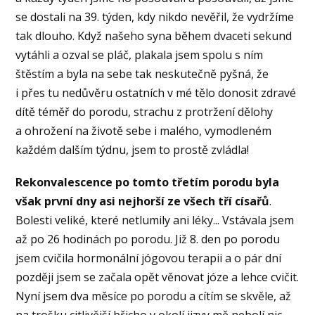
se dostali na 39. týden, kdy nikdo nevěřil, že vydržíme
tak dlouho. Když našeho syna během dvaceti sekund
vytáhli a ozval se pláč, plakala jsem spolu s ním
štěstím a byla na sebe tak neskutečně pyšná, že
i přes tu nedůvěru ostatních v mé tělo donosit zdravé
dítě téměř do porodu, strachu z protržení dělohy
a ohrožení na životě sebe i malého, vymodleném
každém dalším týdnu, jsem to prostě zvládla!
Rekonvalescence po tomto třetím porodu byla
však první dny asi nejhorší ze všech tří císařů
.
Bolesti veliké, které netlumily ani léky... Vstávala jsem
až po 26 hodinách po porodu. Již 8. den po porodu
jsem cvičila hormonální jógovou terapii a o pár dní
později jsem se začala opět věnovat józe a lehce cvičit.
Nyní jsem dva měsíce po porodu a cítím se skvěle, až
na trošku citlivější břicho v okolí jizvy mě nebolí nic.