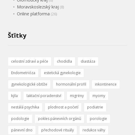
Moravskoslezský kraj
(8)
Online platforma
(26)
Šťítky
celostní zdraví a péče
chodidla
diastáza
Endometrióza
estetická gynekologie
gynekologické obtíže
hormonální profil
inkontinence
kýla
laktační poradenství
migrény
myomy
nestálá psychika
plodnost a početí
podiatrie
podologie
pokles pánevních orgánů
porologie
pánevní dno
přechodové rituály
redukce váhy