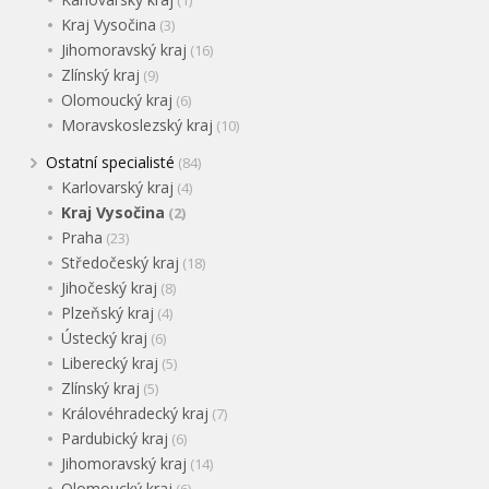
Kraj Vysočina
(3)
Jihomoravský kraj
(16)
Zlínský kraj
(9)
Olomoucký kraj
(6)
Moravskoslezský kraj
(10)
Ostatní specialisté
(84)
Karlovarský kraj
(4)
Kraj Vysočina
(2)
Praha
(23)
Středočeský kraj
(18)
Jihočeský kraj
(8)
Plzeňský kraj
(4)
Ústecký kraj
(6)
Liberecký kraj
(5)
Zlínský kraj
(5)
Královéhradecký kraj
(7)
Pardubický kraj
(6)
Jihomoravský kraj
(14)
Olomoucký kraj
(6)