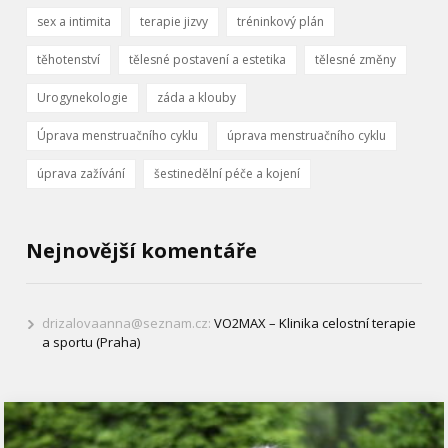
sex a intimita
terapie jizvy
tréninkový plán
těhotenství
tělesné postavení a estetika
tělesné změny
Urogynekologie
záda a klouby
Úprava menstruačního cyklu
úprava menstruačního cyklu
úprava zažívání
šestinedělní péče a kojení
Nejnovější komentáře
drizalovaanna@seznam.cz
:
VO2MAX – Klinika celostní terapie
a sportu (Praha)