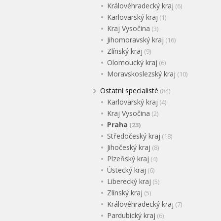
Královéhradecký kraj
(6)
Karlovarský kraj
(1)
Kraj Vysočina
(3)
Jihomoravský kraj
(16)
Zlínský kraj
(9)
Olomoucký kraj
(6)
Moravskoslezský kraj
(10)
Ostatní specialisté
(84)
Karlovarský kraj
(4)
Kraj Vysočina
(2)
Praha
(23)
Středočeský kraj
(18)
Jihočeský kraj
(8)
Plzeňský kraj
(4)
Ústecký kraj
(6)
Liberecký kraj
(5)
Zlínský kraj
(5)
Královéhradecký kraj
(7)
Pardubický kraj
(6)