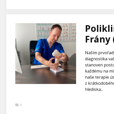
Polikl
Frány 
Naším prvořadý
diagnostika vaš
stanoven postup
každému na mír
naše terapie 
z krátkodobého
hlediska...
0