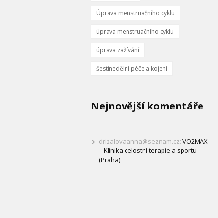
Úprava menstruačního cyklu
úprava menstruačního cyklu
úprava zažívání
šestinedělní péče a kojení
Nejnovější komentáře
drizalovaanna@seznam.cz
:
VO2MAX
– Klinika celostní terapie a sportu
(Praha)