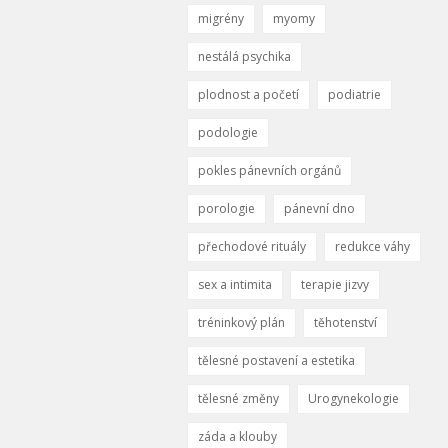
migrény
myomy
nestálá psychika
plodnost a početí
podiatrie
podologie
pokles pánevních orgánů
porologie
pánevní dno
přechodové rituály
redukce váhy
sex a intimita
terapie jizvy
tréninkový plán
těhotenství
tělesné postavení a estetika
tělesné změny
Urogynekologie
záda a klouby