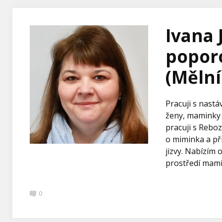
Ivana 
popor
(Mělní
Pracuji s nastáv
ženy, maminky 
pracuji s Rebo
o miminka a při
jizvy. Nabízím
prostředí mamin
0