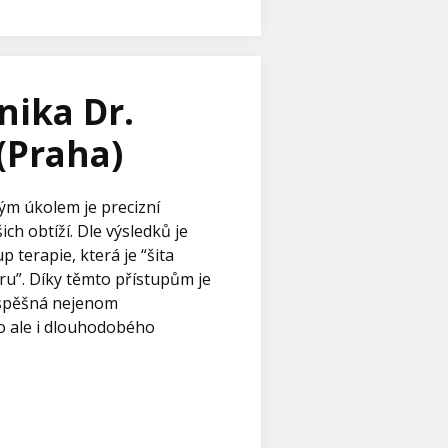
inika Dr.
(Praha)
m úkolem je precizní
ich obtíží. Dle výsledků je
 terapie, která je “šita
u”. Díky těmto přístupům je
úspěšná nejenom
 ale i dlouhodobého