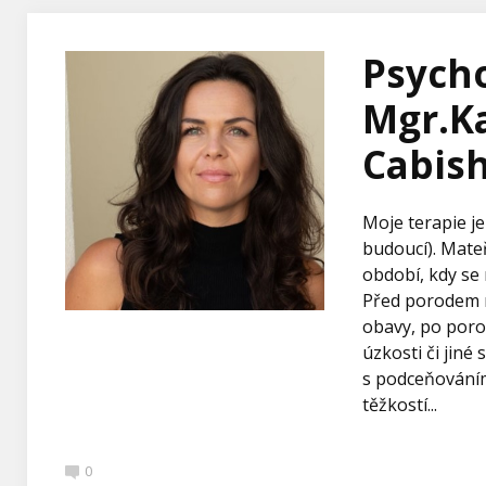
Psycho
Mgr.K
Cabish
Moje terapie je
budoucí). Mate
období, kdy se 
Před porodem m
obavy, po poro
úzkosti či jiné
s podceňováním
těžkostí...
0