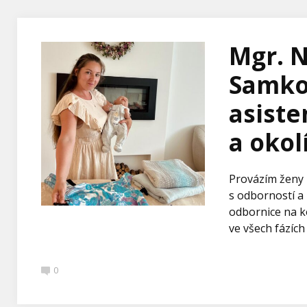
Mgr. N
Samko
asiste
a okolí
Provázím ženy 
s odborností a 
odbornice na k
ve všech fázích
0