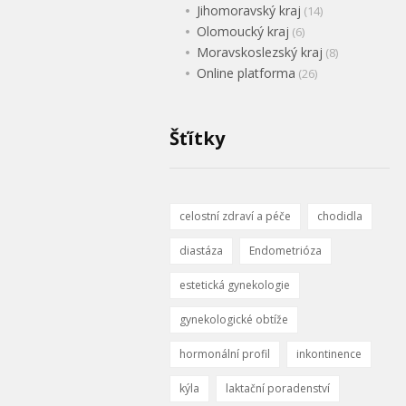
Jihomoravský kraj
(14)
Olomoucký kraj
(6)
Moravskoslezský kraj
(8)
Online platforma
(26)
Šťítky
celostní zdraví a péče
chodidla
diastáza
Endometrióza
estetická gynekologie
gynekologické obtíže
hormonální profil
inkontinence
kýla
laktační poradenství