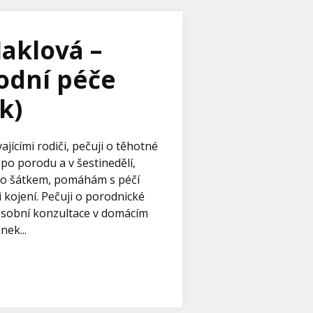
Jaklová –
odní péče
k)
ajícími rodiči, pečuji o těhotné
po porodu a v šestinedělí,
zo šátkem, pomáhám s péčí
 kojení. Pečuji o porodnické
 osobní konzultace v domácím
ek...