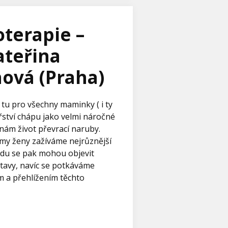
terapie –
ateřina
ová (Praha)
 tu pro všechny maminky ( i ty
řství chápu jako velmi náročné
nám život převrací naruby.
y ženy zažíváme nejrůznější
du se pak mohou objevit
 stavy, navíc se potkáváme
 a přehlížením těchto