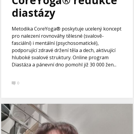
CoreYoga® redukce
diastázy
Metodika CoreYoga® poskytuje ucelený koncept
pro nalezení rovnováhy tělesné (svalově-
fasciální) i mentální (psychosomatické),
podporující zdravé držení těla a dech, aktivující
hluboké svalové struktury. Online program
Diastáza a pánevní dno pomohl již 30 000 žen...
0