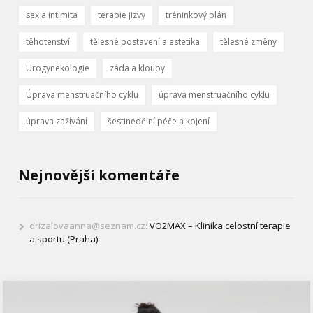
sex a intimita
terapie jizvy
tréninkový plán
těhotenství
tělesné postavení a estetika
tělesné změny
Urogynekologie
záda a klouby
Úprava menstruačního cyklu
úprava menstruačního cyklu
úprava zažívání
šestinedělní péče a kojení
Nejnovější komentáře
drizalovaanna@seznam.cz
:
VO2MAX – Klinika celostní terapie
a sportu (Praha)