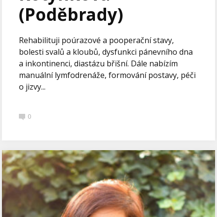
(Poděbrady)
Rehabilituji poúrazové a pooperační stavy,
bolesti svalů a kloubů, dysfunkci pánevního dna
a inkontinenci, diastázu břišní. Dále nabízím
manuální lymfodrenáže, formování postavy, péči
o jizvy...
0