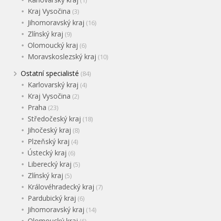
Kraj Vysočina
(3)
Jihomoravský kraj
(16)
Zlínský kraj
(9)
Olomoucký kraj
(6)
Moravskoslezský kraj
(10)
Ostatní specialisté
(84)
Karlovarský kraj
(4)
Kraj Vysočina
(2)
Praha
(23)
Středočeský kraj
(18)
Jihočeský kraj
(8)
Plzeňský kraj
(4)
Ústecký kraj
(6)
Liberecký kraj
(5)
Zlínský kraj
(5)
Královéhradecký kraj
(7)
Pardubický kraj
(6)
Jihomoravský kraj
(14)
Olomoucký kraj
(6)