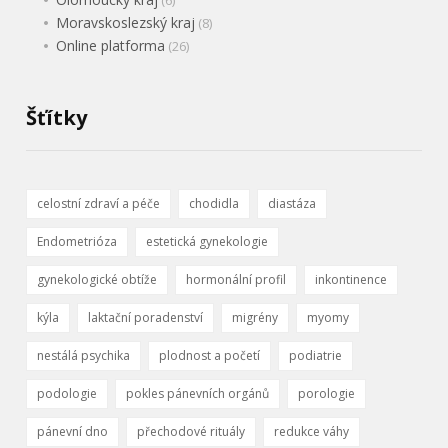
Moravskoslezský kraj
(8)
Online platforma
(26)
Šťítky
celostní zdraví a péče
chodidla
diastáza
Endometrióza
estetická gynekologie
gynekologické obtíže
hormonální profil
inkontinence
kýla
laktační poradenství
migrény
myomy
nestálá psychika
plodnost a početí
podiatrie
podologie
pokles pánevních orgánů
porologie
pánevní dno
přechodové rituály
redukce váhy