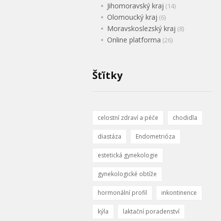
Jihomoravský kraj
(14)
Olomoucký kraj
(6)
Moravskoslezský kraj
(8)
Online platforma
(26)
Šťítky
celostní zdraví a péče
chodidla
diastáza
Endometrióza
estetická gynekologie
gynekologické obtíže
hormonální profil
inkontinence
kýla
laktační poradenství