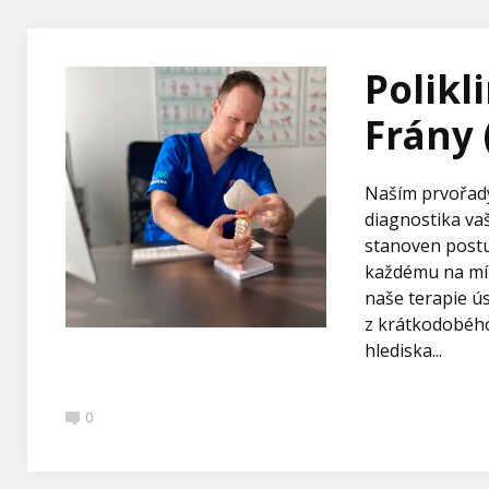
Polikl
Frány 
Naším prvořadý
diagnostika vaš
stanoven postup
každému na mír
naše terapie 
z krátkodobého
hlediska...
0