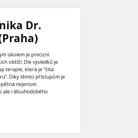
inika Dr.
(Praha)
m úkolem je precizní
ich obtíží. Dle výsledků je
 terapie, která je “šita
u”. Díky těmto přístupům je
úspěšná nejenom
 ale i dlouhodobého