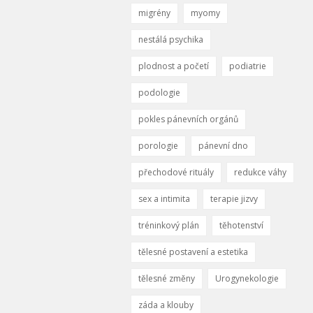
migrény
myomy
nestálá psychika
plodnost a početí
podiatrie
podologie
pokles pánevních orgánů
porologie
pánevní dno
přechodové rituály
redukce váhy
sex a intimita
terapie jizvy
tréninkový plán
těhotenství
tělesné postavení a estetika
tělesné změny
Urogynekologie
záda a klouby