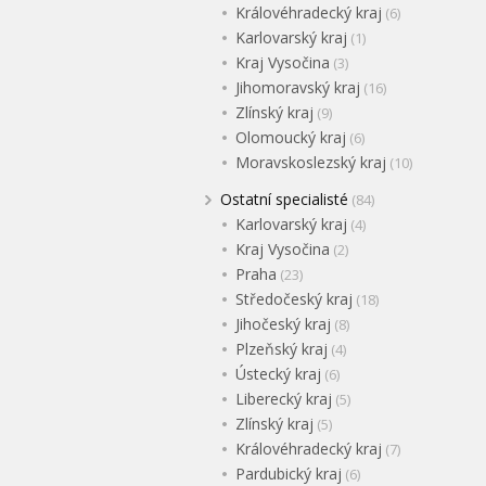
Královéhradecký kraj
(6)
Karlovarský kraj
(1)
Kraj Vysočina
(3)
Jihomoravský kraj
(16)
Zlínský kraj
(9)
Olomoucký kraj
(6)
Moravskoslezský kraj
(10)
Ostatní specialisté
(84)
Karlovarský kraj
(4)
Kraj Vysočina
(2)
Praha
(23)
Středočeský kraj
(18)
Jihočeský kraj
(8)
Plzeňský kraj
(4)
Ústecký kraj
(6)
Liberecký kraj
(5)
Zlínský kraj
(5)
Královéhradecký kraj
(7)
Pardubický kraj
(6)