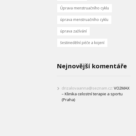
Úprava menstruačního cyklu
úprava menstruačního cyklu
úprava zažívání
šestinedělní péče a kojení
Nejnovější komentáře
drizalovaanna@seznam.cz
:
VO2MAX
– Klinika celostní terapie a sportu
(Praha)