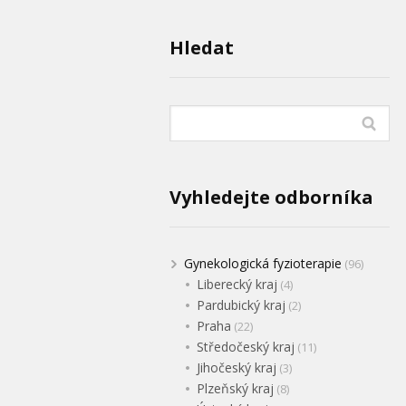
Hledat
Vyhledejte odborníka
Gynekologická fyzioterapie
(96)
Liberecký kraj
(4)
Pardubický kraj
(2)
Praha
(22)
Středočeský kraj
(11)
Jihočeský kraj
(3)
Plzeňský kraj
(8)