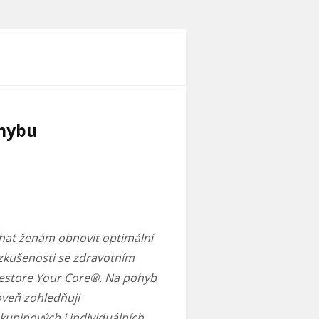
ohybu
hat ženám obnovit optimální
é zkušenosti se zdravotním
Restore Your Core®. Na pohyb
oveň zohledňuji
kupinových i individuálních