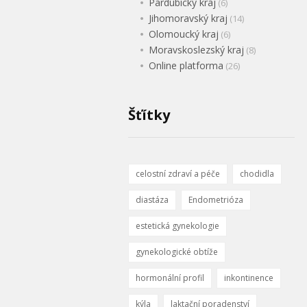
Pardubický kraj
(6)
Jihomoravský kraj
(14)
Olomoucký kraj
(6)
Moravskoslezský kraj
(8)
Online platforma
(26)
Šťítky
celostní zdraví a péče
chodidla
diastáza
Endometrióza
estetická gynekologie
gynekologické obtíže
hormonální profil
inkontinence
kýla
laktační poradenství