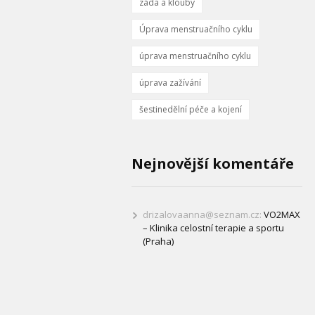
záda a klouby
Úprava menstruačního cyklu
úprava menstruačního cyklu
úprava zažívání
šestinedělní péče a kojení
Nejnovější komentáře
drizalovaanna@seznam.cz
:
VO2MAX
– Klinika celostní terapie a sportu
(Praha)