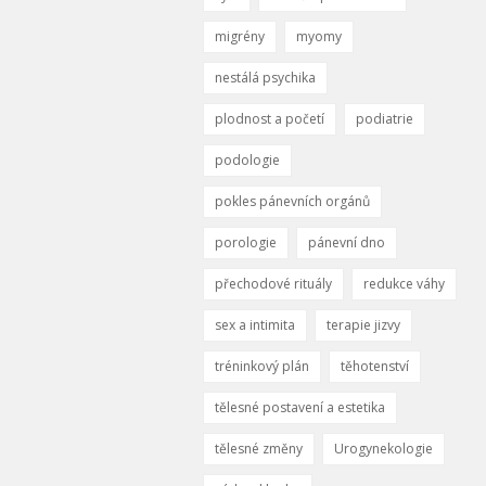
migrény
myomy
nestálá psychika
plodnost a početí
podiatrie
podologie
pokles pánevních orgánů
porologie
pánevní dno
přechodové rituály
redukce váhy
sex a intimita
terapie jizvy
tréninkový plán
těhotenství
tělesné postavení a estetika
tělesné změny
Urogynekologie