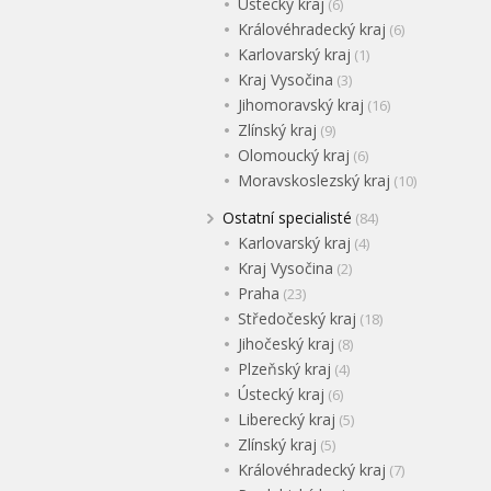
Ústecký kraj
(6)
Královéhradecký kraj
(6)
Karlovarský kraj
(1)
Kraj Vysočina
(3)
Jihomoravský kraj
(16)
Zlínský kraj
(9)
Olomoucký kraj
(6)
Moravskoslezský kraj
(10)
Ostatní specialisté
(84)
Karlovarský kraj
(4)
Kraj Vysočina
(2)
Praha
(23)
Středočeský kraj
(18)
Jihočeský kraj
(8)
Plzeňský kraj
(4)
Ústecký kraj
(6)
Liberecký kraj
(5)
Zlínský kraj
(5)
Královéhradecký kraj
(7)