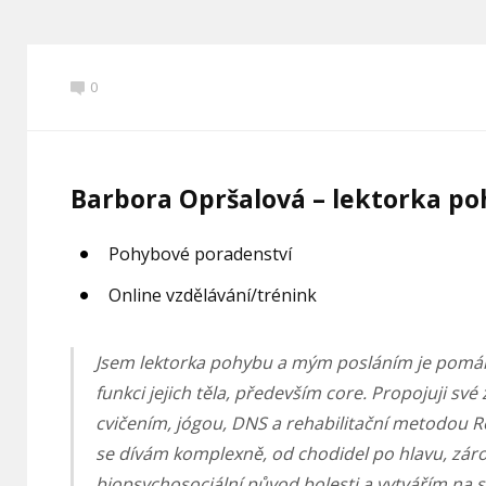
0
Barbora Opršalová – lektorka p
Pohybové poradenství
Online vzdělávání/trénink
Jsem lektorka pohybu a mým posláním je pomá
funkci jejich těla, především core. Propojuji sv
cvičením, jógou, DNS a rehabilitační metodou 
se dívám komplexně, od chodidel po hlavu, zár
biopsychosociální původ bolesti a vytvářím na s