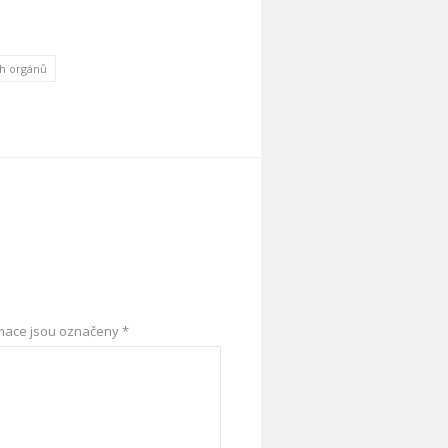
ch orgánů
mace jsou označeny
*