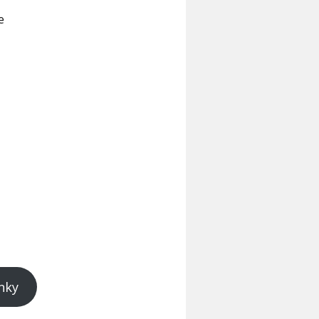
e
nky