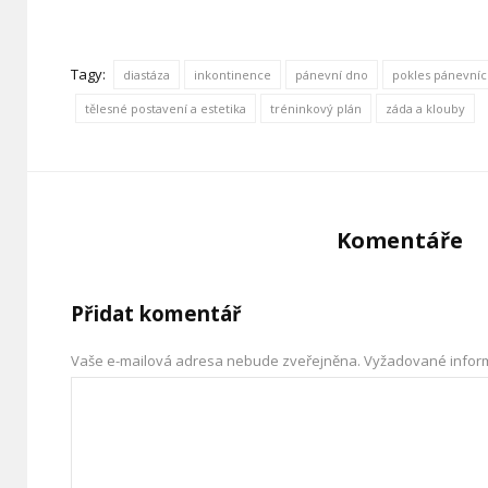
Tagy:
diastáza
inkontinence
pánevní dno
pokles pánevní
tělesné postavení a estetika
tréninkový plán
záda a klouby
Komentáře
Přidat komentář
Vaše e-mailová adresa nebude zveřejněna.
Vyžadované infor