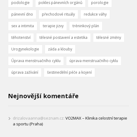
podologie
pokles pánevních orgánů
porologie
pánevní dno
přechodové rituály
redukce váhy
sex a intimita
terapie jizvy
tréninkový plán
těhotenství
tělesné postavení a estetika
tělesné změny
Urogynekologie
záda a klouby
Úprava menstruačního cyklu
úprava menstruačního cyklu
úprava zažívání
šestinedělní péče a kojení
Nejnovější komentáře
drizalovaanna@seznam.cz
:
VO2MAX – Klinika celostní terapie
a sportu (Praha)