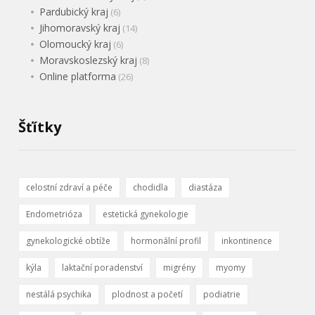
Pardubický kraj
(6)
Jihomoravský kraj
(14)
Olomoucký kraj
(6)
Moravskoslezský kraj
(8)
Online platforma
(26)
Šťítky
celostní zdraví a péče
chodidla
diastáza
Endometrióza
estetická gynekologie
gynekologické obtíže
hormonální profil
inkontinence
kýla
laktační poradenství
migrény
myomy
nestálá psychika
plodnost a početí
podiatrie