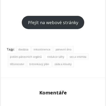
Přejít na webové stránky
Tagy:
diastáza
inkontinence
pánevní dno
pokles pánevních orgánů
redukce váhy
sex a intimita
těhotenství
tréninkový plán
záda a klouby
Komentáře