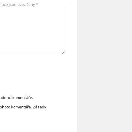
mace jsou označeny
*
budoucí komentáře.
tohoto komentáře.
Zásady