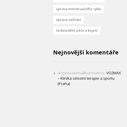
úprava menstruačního cyklu
úprava zažívání
šestinedělní péče a kojení
Nejnovější komentáře
drizalovaanna@seznam.cz
:
VO2MAX
– Klinika celostní terapie a sportu
(Praha)