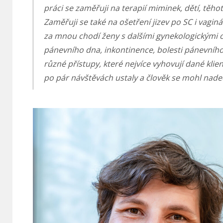
práci se zaměřuji na terapií miminek, dětí, těh
Zaměřuji se také na ošetření jizev po SC i vaginá
za mnou chodí ženy s dalšími gynekologickými 
pánevního dna, inkontinence, bolesti pánevního
různé přístupy, které nejvíce vyhovují dané klie
po pár návštěvách ustaly a člověk se mohl nade