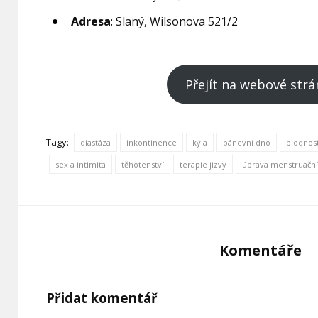
Adresa
: Slaný, Wilsonova 521/2
Přejít na webové strá
Tagy:
diastáza
inkontinence
kýla
pánevní dno
plodnost
sex a intimita
těhotenství
terapie jizvy
úprava menstruační
Komentáře
Přidat komentář