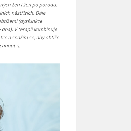
otných žen i žen po porodu.
lních nástřizích. Dále
obtížemi (dysfunkce
 dna). V terapii kombinuje
ntce a snažím se, aby obtíže
chnout :).