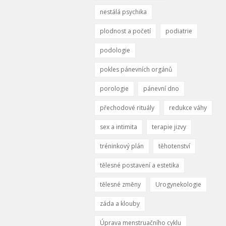
nestálá psychika
plodnost a početí
podiatrie
podologie
pokles pánevních orgánů
porologie
pánevní dno
přechodové rituály
redukce váhy
sex a intimita
terapie jizvy
tréninkový plán
těhotenství
tělesné postavení a estetika
tělesné změny
Urogynekologie
záda a klouby
Úprava menstruačního cyklu