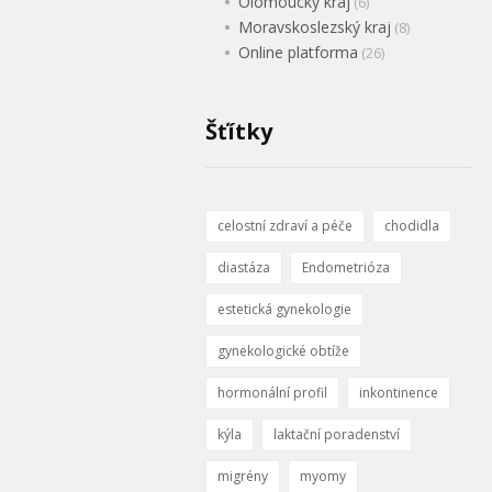
Olomoucký kraj
(6)
Moravskoslezský kraj
(8)
Online platforma
(26)
Šťítky
celostní zdraví a péče
chodidla
diastáza
Endometrióza
estetická gynekologie
gynekologické obtíže
hormonální profil
inkontinence
kýla
laktační poradenství
migrény
myomy