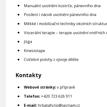
Manuální uvolnění kostrče, pánevního dna
Posílení i nácvik uvolnění pánevního dna
Měkké i mobilizační techniky okolních struktur
Viscerální terapie – terapie uvolnění vnitřníc
Jóga
Kinesiotape
Cvičební polohy z vývoje dítěte
Kontakty
Webové stránky:
v přípravě
Telefon:
+420 723 626 911
E-mail:
hrbatafyzio@seznam.cz