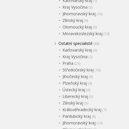
Karlovarský kraj
(1)
Kraj Vysočina
(3)
Jihomoravský kraj
(16)
Zlínský kraj
(9)
Olomoucký kraj
(6)
Moravskoslezský kraj
(10)
Ostatní specialisté
(84)
Karlovarský kraj
(4)
Kraj Vysočina
(2)
Praha
(23)
Středočeský kraj
(18)
Jihočeský kraj
(8)
Plzeňský kraj
(4)
Ústecký kraj
(6)
Liberecký kraj
(5)
Zlínský kraj
(5)
Královéhradecký kraj
(7)
Pardubický kraj
(6)
Jihomoravský kraj
(14)