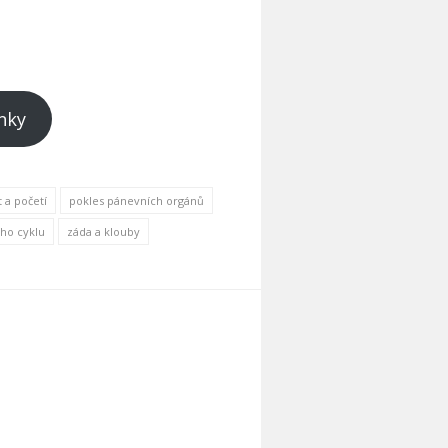
nky
 a početí
pokles pánevních orgánů
ho cyklu
záda a klouby