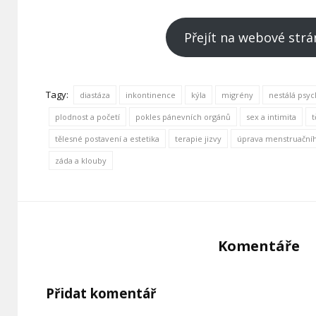
Přejít na webové strá
Tagy:
diastáza
inkontinence
kýla
migrény
nestálá psyc
plodnost a početí
pokles pánevních orgánů
sex a intimita
t
tělesné postavení a estetika
terapie jizvy
úprava menstruačníh
záda a klouby
Komentáře
Přidat komentář