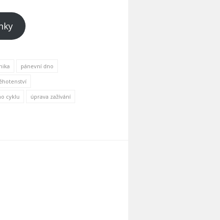
nky
hika
pánevní dno
ěhotenství
o cyklu
úprava zažívání