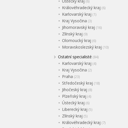
Ústecký kraj
(6)
Královéhradecký kraj
(6)
Karlovarský kraj
(1)
Kraj Vysočina
(3)
Jihomoravský kraj
(16)
Zlínský kraj
(9)
Olomoucký kraj
(6)
Moravskoslezský kraj
(10)
Ostatní specialisté
(84)
Karlovarský kraj
(4)
Kraj Vysočina
(2)
Praha
(23)
Středočeský kraj
(18)
Jihočeský kraj
(8)
Plzeňský kraj
(4)
Ústecký kraj
(6)
Liberecký kraj
(5)
Zlínský kraj
(5)
Královéhradecký kraj
(7)