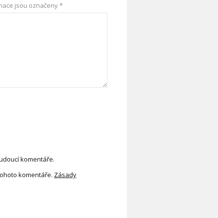
mace jsou označeny
*
budoucí komentáře.
tohoto komentáře.
Zásady