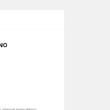
INO
, jógové instruktory