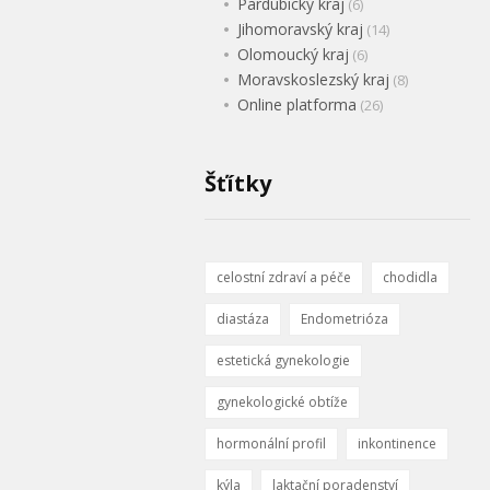
Pardubický kraj
(6)
Jihomoravský kraj
(14)
Olomoucký kraj
(6)
Moravskoslezský kraj
(8)
Online platforma
(26)
Šťítky
celostní zdraví a péče
chodidla
diastáza
Endometrióza
estetická gynekologie
gynekologické obtíže
hormonální profil
inkontinence
kýla
laktační poradenství