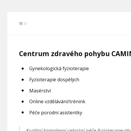
0
Centrum zdravého pohybu CAM
Gynekologická fyzioterapie
Fyzioterapie dospělých
Masérství
Online vzdělávání/trénink
Péče porodní asistentky
Kvalitní komplexní celostní péče fyzioterapeutky