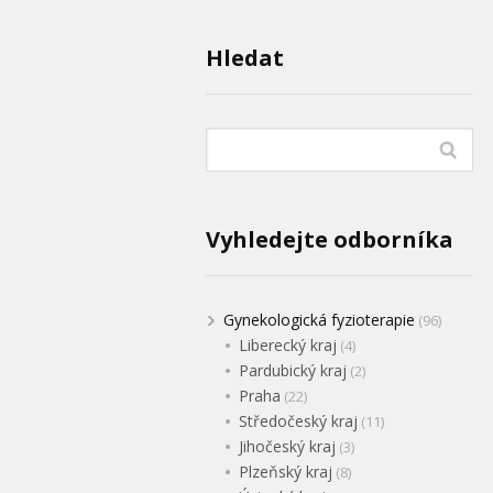
Hledat
Vyhledejte odborníka
Gynekologická fyzioterapie
(96)
Liberecký kraj
(4)
Pardubický kraj
(2)
Praha
(22)
Středočeský kraj
(11)
Jihočeský kraj
(3)
Plzeňský kraj
(8)