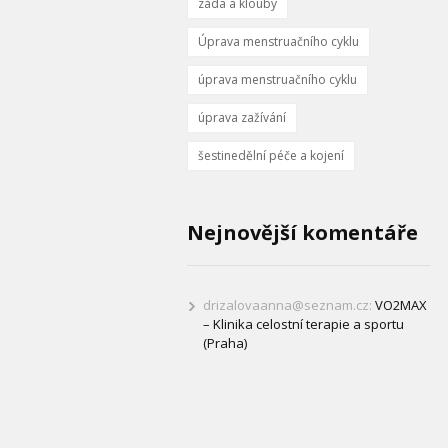
záda a klouby
Úprava menstruačního cyklu
úprava menstruačního cyklu
úprava zažívání
šestinedělní péče a kojení
Nejnovější komentáře
drizalovaanna@seznam.cz
:
VO2MAX
– Klinika celostní terapie a sportu
(Praha)