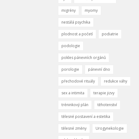
migrény
myomy
nestálá psychika
plodnost a početí
podiatrie
podologie
pokles pánevních orgánů
porologie
pánevní dno
přechodové rituály
redukce váhy
sex a intimita
terapie jizvy
tréninkový plán
těhotenství
tělesné postavení a estetika
tělesné změny
Urogynekologie