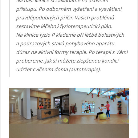
Na naší klinice si zakládáme na aktivním
přístupu. Po odborném vyšetření a vysvětlení
pravděpodobných příčin Vašich problémů
sestavíme léčebný fyzioterapeutický plán.
Na klinice fyzio P klademe při léčbě bolestivých
a poúrazových stavů pohybového aparátu
důraz na aktivní formy terapie. Po terapii s Vámi
probereme, jak si můžete zlepšenou kondici
udržet cvičením doma (autoterapie).