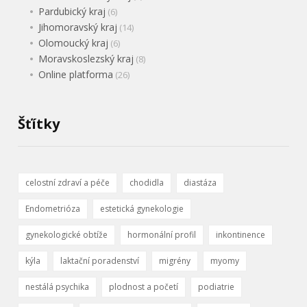
Pardubický kraj
(6)
Jihomoravský kraj
(14)
Olomoucký kraj
(6)
Moravskoslezský kraj
(8)
Online platforma
(26)
Šťítky
celostní zdraví a péče
chodidla
diastáza
Endometrióza
estetická gynekologie
gynekologické obtíže
hormonální profil
inkontinence
kýla
laktační poradenství
migrény
myomy
nestálá psychika
plodnost a početí
podiatrie