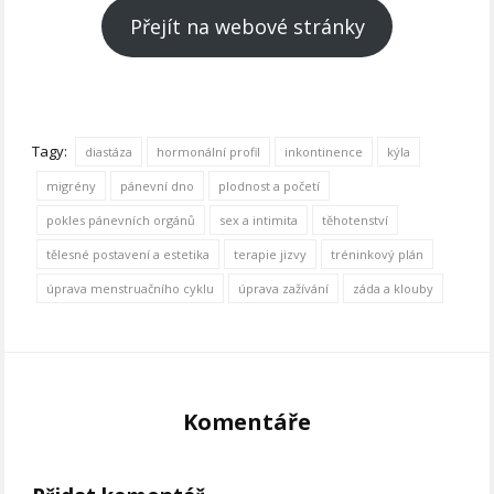
Přejít na webové stránky
Tagy:
diastáza
hormonální profil
inkontinence
kýla
migrény
pánevní dno
plodnost a početí
pokles pánevních orgánů
sex a intimita
těhotenství
tělesné postavení a estetika
terapie jizvy
tréninkový plán
úprava menstruačního cyklu
úprava zažívání
záda a klouby
Komentáře