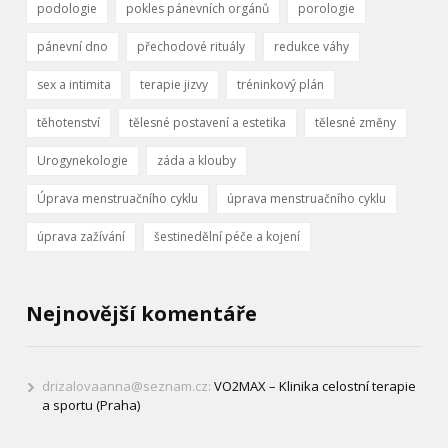
podologie
pokles pánevních orgánů
porologie
pánevní dno
přechodové rituály
redukce váhy
sex a intimita
terapie jizvy
tréninkový plán
těhotenství
tělesné postavení a estetika
tělesné změny
Urogynekologie
záda a klouby
Úprava menstruačního cyklu
úprava menstruačního cyklu
úprava zažívání
šestinedělní péče a kojení
Nejnovější komentáře
drizalovaanna@seznam.cz
:
VO2MAX – Klinika celostní terapie
a sportu (Praha)