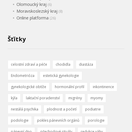
Olomoucký kraj
(6)
Moravskoslezský kraj
(8)
Online platforma
(26)
Šťítky
celostní zdraví a péče
chodidla
diastáza
Endometrióza
estetická gynekologie
gynekologické obtíže
hormonální profil
inkontinence
kýla
laktační poradenství
migrény
myomy
nestálá psychika
plodnost a početí
podiatrie
podologie
pokles pánevních orgánů
porologie
pánevní dno
přechodové rituály
redukce váhy