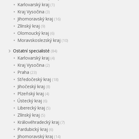
Karlovarský kraj
(1)
Kraj Vysočina
(3)
Jihomoravský kraj
(16)
Zlínský kraj
(9)
Olomoucký kraj
(6)
Moravskoslezský kraj
(10)
Ostatní specialisté
(84)
Karlovarský kraj
(4)
Kraj Vysočina
(2)
Praha
(23)
Středočeský kraj
(18)
Jihočeský kraj
(8)
Plzeňský kraj
(4)
Ústecký kraj
(6)
Liberecký kraj
(5)
Zlínský kraj
(5)
Královéhradecký kraj
(7)
Pardubický kraj
(6)
Jihomoravský kraj
(14)