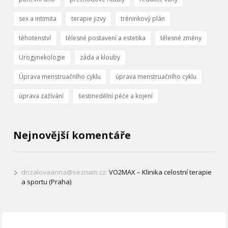
sex a intimita
terapie jizvy
tréninkový plán
těhotenství
tělesné postavení a estetika
tělesné změny
Urogynekologie
záda a klouby
Úprava menstruačního cyklu
úprava menstruačního cyklu
úprava zažívání
šestinedělní péče a kojení
Nejnovější komentáře
drizalovaanna@seznam.cz
:
VO2MAX – Klinika celostní terapie
a sportu (Praha)