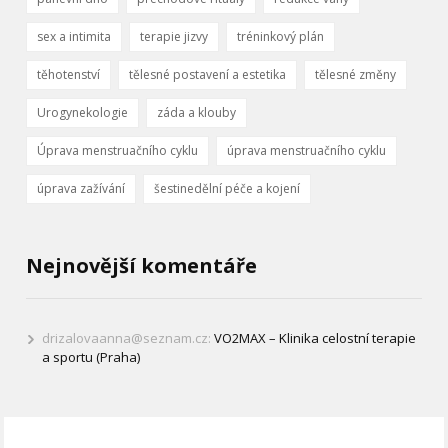
sex a intimita
terapie jizvy
tréninkový plán
těhotenství
tělesné postavení a estetika
tělesné změny
Urogynekologie
záda a klouby
Úprava menstruačního cyklu
úprava menstruačního cyklu
úprava zažívání
šestinedělní péče a kojení
Nejnovější komentáře
drizalovaanna@seznam.cz
:
VO2MAX – Klinika celostní terapie
a sportu (Praha)