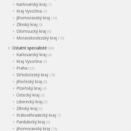
Karlovarský kraj
(1)
Kraj Vysočina
(3)
Jihomoravský kraj
(16)
Zlínský kraj
(9)
Olomoucký kraj
(6)
Moravskoslezský kraj
(10)
Ostatní specialisté
(84)
Karlovarský kraj
(4)
Kraj Vysočina
(2)
Praha
(23)
Středočeský kraj
(18)
Jihočeský kraj
(8)
Plzeňský kraj
(4)
Ústecký kraj
(6)
Liberecký kraj
(5)
Zlínský kraj
(5)
Královéhradecký kraj
(7)
Pardubický kraj
(6)
Jihomoravský kraj
(14)