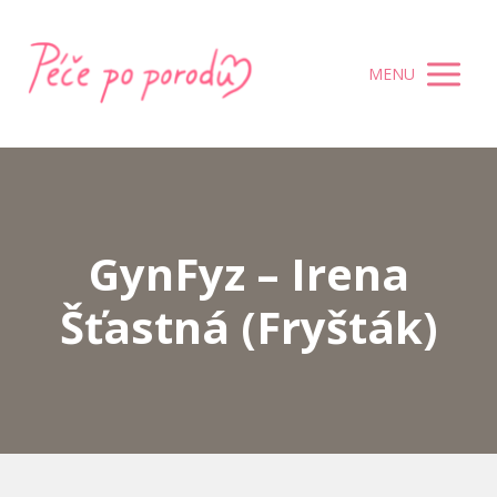
MENU
GynFyz – Irena
Šťastná (Fryšták)