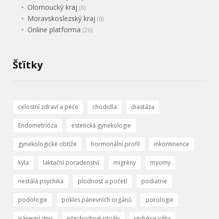
Olomoucký kraj
(6)
Moravskoslezský kraj
(8)
Online platforma
(26)
Šťítky
celostní zdraví a péče
chodidla
diastáza
Endometrióza
estetická gynekologie
gynekologické obtíže
hormonální profil
inkontinence
kýla
laktační poradenství
migrény
myomy
nestálá psychika
plodnost a početí
podiatrie
podologie
pokles pánevních orgánů
porologie
pánevní dno
přechodové rituály
redukce váhy