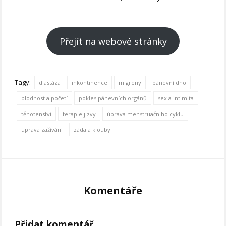
Přejít na webové stránky
Tagy:
diastáza
inkontinence
migrény
pánevní dno
plodnost a početí
pokles pánevních orgánů
sex a intimita
těhotenství
terapie jizvy
úprava menstruačního cyklu
úprava zažívání
záda a klouby
Komentáře
Přidat komentář