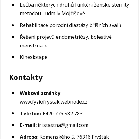
Léčba některých druhů funkční ženské sterility
metodou Ludmily Mojžíšové
Rehabilitace porodní diastázy břišních svalů
Řešení projevů endometriózy, bolestivé
menstruace
Kinesiotape
Kontakty
Webové stránky:
www.fyziofrystak.webnode.cz
Telefon:
+420 776 582 783
E-mail:
iri.stastna@gmail.com
Adresa
: Komenského 5, 76316 Fryšták