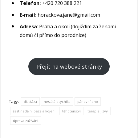
Telefon:
+420 720 388 221
E-mail:
horackova.jane@gmail.com
Adresa
: Praha a okolí (dojíždím za ženami
domů či přímo do porodnice)
Přejít na webové stránky
Tagy:
diastáza
nestálá psychika
pánevní dno
šestinedělní péče a kojení
těhotenství
terapie jizvy
úprava zažívání