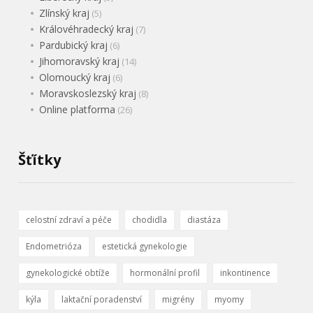
Zlínský kraj
(5)
Královéhradecký kraj
(7)
Pardubický kraj
(6)
Jihomoravský kraj
(14)
Olomoucký kraj
(6)
Moravskoslezský kraj
(8)
Online platforma
(26)
Šťítky
celostní zdraví a péče
chodidla
diastáza
Endometrióza
estetická gynekologie
gynekologické obtíže
hormonální profil
inkontinence
kýla
laktační poradenství
migrény
myomy