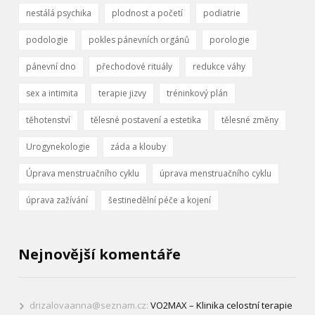
nestálá psychika
plodnost a početí
podiatrie
podologie
pokles pánevních orgánů
porologie
pánevní dno
přechodové rituály
redukce váhy
sex a intimita
terapie jizvy
tréninkový plán
těhotenství
tělesné postavení a estetika
tělesné změny
Urogynekologie
záda a klouby
Úprava menstruačního cyklu
úprava menstruačního cyklu
úprava zažívání
šestinedělní péče a kojení
Nejnovější komentáře
drizalovaanna@seznam.cz
:
VO2MAX – Klinika celostní terapie