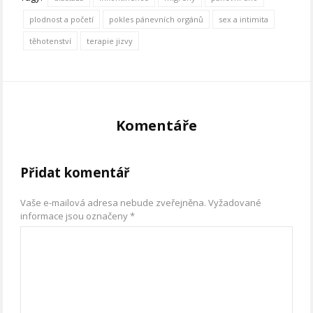
plodnost a početí
pokles pánevních orgánů
sex a intimita
těhotenství
terapie jizvy
Komentáře
Přidat komentář
Vaše e-mailová adresa nebude zveřejněna.
Vyžadované
informace jsou označeny
*