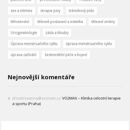
sex a intimita
terapie jizvy
tréninkový plán
těhotenství
tělesné postavení a estetika
tělesné změny
Urogynekologie
záda a klouby
Úprava menstruačního cyklu
úprava menstruačního cyklu
úprava zažívání
šestinedělní péče a kojení
Nejnovější komentáře
drizalovaanna@seznam.cz
:
VO2MAX – Klinika celostní terapie
a sportu (Praha)