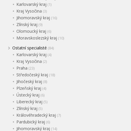
Karlovarský kraj
(1)
Kraj Vysočina
(3)
Jihomoravský kraj
(16)
Zlínský kraj
(9)
Olomoucký kraj
(6)
Moravskoslezský kraj
(10)
Ostatní specialisté
(84)
Karlovarský kraj
(4)
Kraj Vysočina
(2)
Praha
(23)
Středočeský kraj
(18)
Jihočeský kraj
(8)
Plzeňský kraj
(4)
Ústecký kraj
(6)
Liberecký kraj
(5)
Zlínský kraj
(5)
Královéhradecký kraj
(7)
Pardubický kraj
(6)
Jihomoravský kraj
(14)