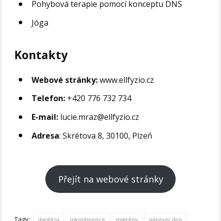
Pohybová terapie pomocí konceptu DNS
Jóga
Kontakty
Webové stránky:
www.ellfyzio.cz
Telefon:
+420 776 732 734
E-mail:
lucie.mraz@ellfyzio.cz
Adresa
: Skrétova 8, 30100, Plzeň
Přejít na webové stránky
Tagy:
diastáza
inkontinence
migrény
pánevní dno