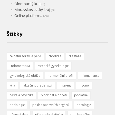
Olomoucký kraj
(6)
Moravskoslezský kraj
(8)
Online platforma
(26)
Šťítky
celostní zdraví a péče
chodidla
diastáza
Endometrióza
estetická gynekologie
gynekologické obtíže
hormonální profil
inkontinence
kýla
laktační poradenství
migrény
myomy
nestálá psychika
plodnost a početí
podiatrie
podologie
pokles pánevních orgánů
porologie
pánevní dno
přechodové rituály
redukce váhy