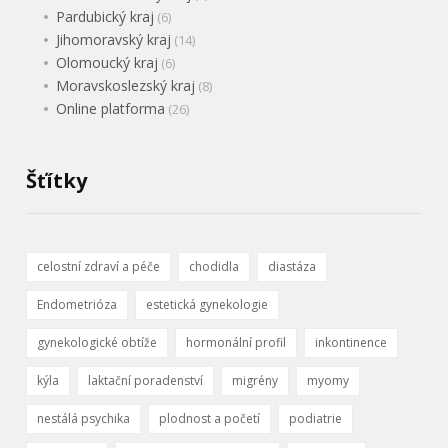
Pardubický kraj
(6)
Jihomoravský kraj
(14)
Olomoucký kraj
(6)
Moravskoslezský kraj
(8)
Online platforma
(26)
Šťítky
celostní zdraví a péče
chodidla
diastáza
Endometrióza
estetická gynekologie
gynekologické obtíže
hormonální profil
inkontinence
kýla
laktační poradenství
migrény
myomy
nestálá psychika
plodnost a početí
podiatrie