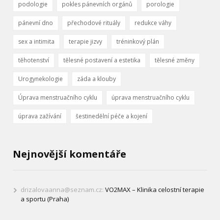
podologie
pokles pánevních orgánů
porologie
pánevní dno
přechodové rituály
redukce váhy
sex a intimita
terapie jizvy
tréninkový plán
těhotenství
tělesné postavení a estetika
tělesné změny
Urogynekologie
záda a klouby
Úprava menstruačního cyklu
úprava menstruačního cyklu
úprava zažívání
šestinedělní péče a kojení
Nejnovější komentáře
drizalovaanna@seznam.cz
:
VO2MAX – Klinika celostní terapie
a sportu (Praha)