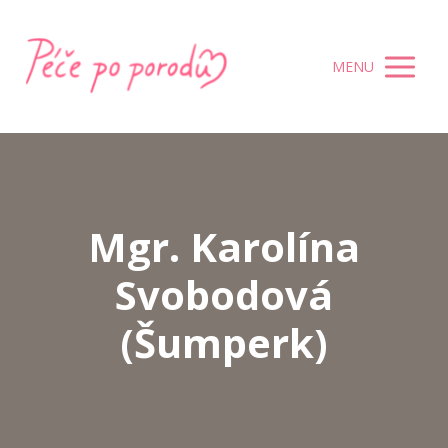
MENU
Mgr. Karolína
Svobodová
(Šumperk)