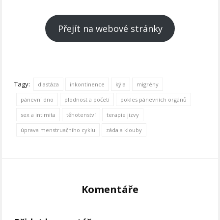
Přejít na webové stránky
Tagy:
diastáza
inkontinence
kýla
migrény
pánevní dno
plodnost a početí
pokles pánevních orgánů
sex a intimita
těhotenství
terapie jizvy
úprava menstruačního cyklu
záda a klouby
Komentáře