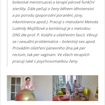
bolestivé menstruace) a terapii párové funkční
sterility. Dále pečuji o ženy během těhotenství
a po porodu (poporodní poranění, jizvy,
inkontinence apod.). Pracuji s metodami Metoda
Ludmily Mojžíšové a kombinuji je s metodou
DNS dle prof. P. Koláře a ošetřením fascií. Věnuji
se i sexuální problematice – bolestivý sex apod.
Provádím ošetření pánevního dna jak per
rectum, tak per vaginam. Ve všech terapiích
pracuji také s psychosomatikou ženy.