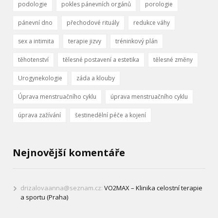
podologie
pokles pánevních orgánů
porologie
pánevní dno
přechodové rituály
redukce váhy
sex a intimita
terapie jizvy
tréninkový plán
těhotenství
tělesné postavení a estetika
tělesné změny
Urogynekologie
záda a klouby
Úprava menstruačního cyklu
úprava menstruačního cyklu
úprava zažívání
šestinedělní péče a kojení
Nejnovější komentáře
drizalovaanna@seznam.cz
:
VO2MAX – Klinika celostní terapie
a sportu (Praha)