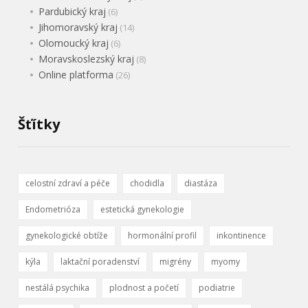
Pardubický kraj
(6)
Jihomoravský kraj
(14)
Olomoucký kraj
(6)
Moravskoslezský kraj
(8)
Online platforma
(26)
Šťítky
celostní zdraví a péče
chodidla
diastáza
Endometrióza
estetická gynekologie
gynekologické obtíže
hormonální profil
inkontinence
kýla
laktační poradenství
migrény
myomy
nestálá psychika
plodnost a početí
podiatrie