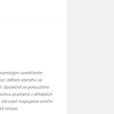
odynamickým zaměřením.
vor, během kterého se
ěh. Společně se pokoušíme
mohou pramenit z dřívějších
 Zároveň mapujeme vnitřní
tě čerpat.