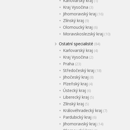
Karlovarský kraj
(1)
Kraj Vysočina
(3)
Jihomoravský kraj
(16)
Zlínský kraj
(9)
Olomoucký kraj
(6)
Moravskoslezský kraj
(10)
Ostatní specialisté
(84)
Karlovarský kraj
(4)
Kraj Vysočina
(2)
Praha
(23)
Středočeský kraj
(18)
Jihočeský kraj
(8)
Plzeňský kraj
(4)
Ústecký kraj
(6)
Liberecký kraj
(5)
Zlínský kraj
(5)
Královéhradecký kraj
(7)
Pardubický kraj
(6)
Jihomoravský kraj
(14)