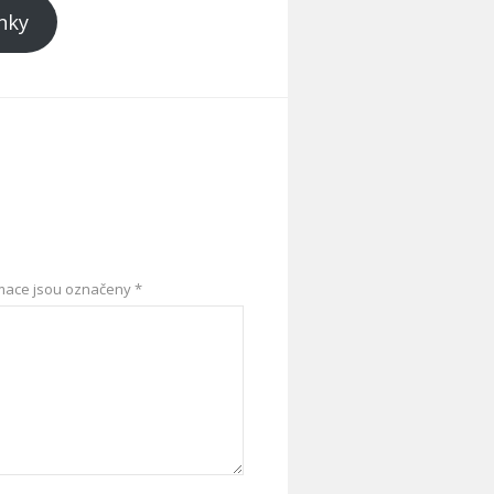
nky
mace jsou označeny
*