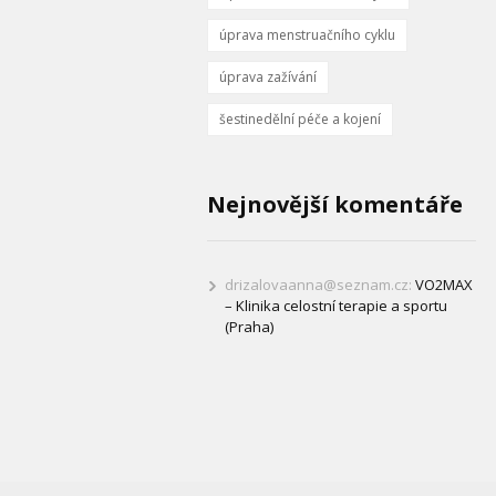
úprava menstruačního cyklu
úprava zažívání
šestinedělní péče a kojení
Nejnovější komentáře
drizalovaanna@seznam.cz
:
VO2MAX
– Klinika celostní terapie a sportu
(Praha)