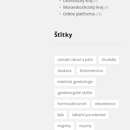
Olomoucký kraj
(6)
Moravskoslezský kraj
(8)
Online platforma
(26)
Šťítky
celostní zdraví a péče
chodidla
diastáza
Endometrióza
estetická gynekologie
gynekologické obtíže
hormonální profil
inkontinence
kýla
laktační poradenství
migrény
myomy