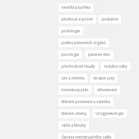
nestálá psychika
plodnost a početí
podiatrie
podologie
pokles pánevních orgánů
porologie
pánevní dno
přechodové rituály
redukce váhy
sex a intimita
terapie jizvy
tréninkový plán
těhotenství
tělesné postavení a estetika
tělesné změny
Urogynekologie
záda a klouby
Úprava menstruačního cyklu