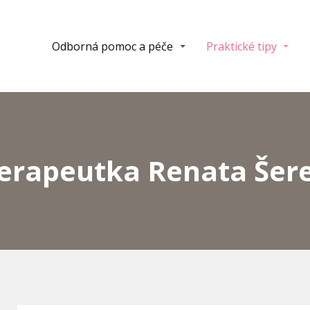
Odborná pomoc a péče
Praktické tipy
erapeutka Renata Šere