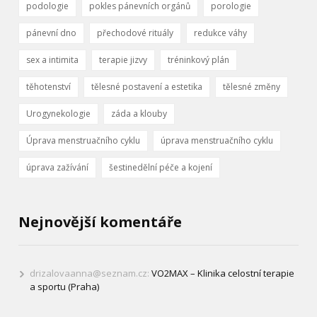
podologie
pokles pánevních orgánů
porologie
pánevní dno
přechodové rituály
redukce váhy
sex a intimita
terapie jizvy
tréninkový plán
těhotenství
tělesné postavení a estetika
tělesné změny
Urogynekologie
záda a klouby
Úprava menstruačního cyklu
úprava menstruačního cyklu
úprava zažívání
šestinedělní péče a kojení
Nejnovější komentáře
drizalovaanna@seznam.cz
:
VO2MAX – Klinika celostní terapie
a sportu (Praha)