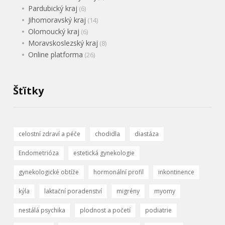
Pardubický kraj
(6)
Jihomoravský kraj
(14)
Olomoucký kraj
(6)
Moravskoslezský kraj
(8)
Online platforma
(26)
Šťítky
celostní zdraví a péče
chodidla
diastáza
Endometrióza
estetická gynekologie
gynekologické obtíže
hormonální profil
inkontinence
kýla
laktační poradenství
migrény
myomy
nestálá psychika
plodnost a početí
podiatrie