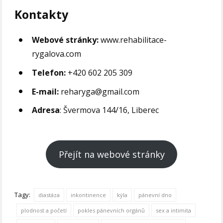
Kontakty
Webové stránky:
www.rehabilitace-
rygalova.com
Telefon:
+420 602 205 309
E-mail:
reharyga@gmail.com
Adresa
: Švermova 144/16, Liberec
Přejít na webové stránky
Tagy:
diastáza
inkontinence
kýla
pánevní dno
plodnost a početí
pokles pánevních orgánů
sex a intimita